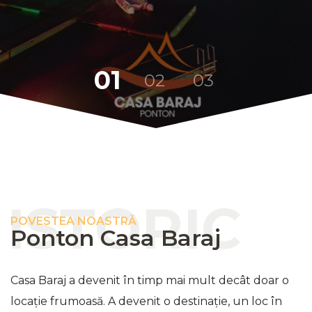
ISTORIC
POVESTEA NOASTRĂ
Ponton Casa Baraj
Casa Baraj a devenit în timp mai mult decât doar o
locație frumoasă. A devenit o destinație, un loc în