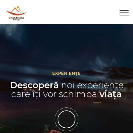
EXPERIENȚE
RELAXARE
Descoperă
Relaxează-te
noi experiențe
în unul din
care îți vor schimba
cele mai
frumoase
locuri
viața
din România
REZERVĂ ACUM