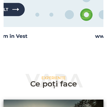
VARA
EXPERIENȚE
Ce poți face