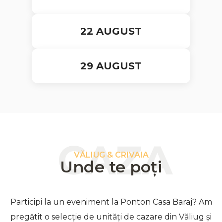
22 AUGUST
29 AUGUST
CAZA
VĂLIUG & CRIVAIA
Unde te poți
Participi la un eveniment la Ponton Casa Baraj? Am
pregătit o selecție de unități de cazare din Văliug și