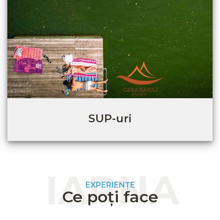
SUP-uri
IARNA
EXPERIENȚE
Ce poți face